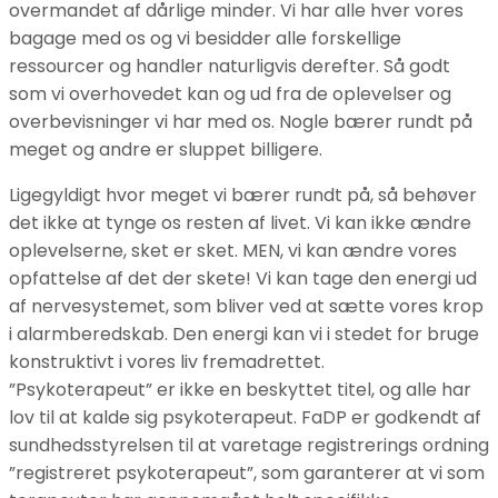
overmandet af dårlige minder. Vi har alle hver vores
bagage med os og vi besidder alle forskellige
ressourcer og handler naturligvis derefter. Så godt
som vi overhovedet kan og ud fra de oplevelser og
overbevisninger vi har med os. Nogle bærer rundt på
meget og andre er sluppet billigere.
Ligegyldigt hvor meget vi bærer rundt på, så behøver
det ikke at tynge os resten af livet. Vi kan ikke ændre
oplevelserne, sket er sket. MEN, vi kan ændre vores
opfattelse af det der skete! Vi kan tage den energi ud
af nervesystemet, som bliver ved at sætte vores krop
i alarmberedskab. Den energi kan vi i stedet for bruge
konstruktivt i vores liv fremadrettet.
”Psykoterapeut” er ikke en beskyttet titel, og alle har
lov til at kalde sig psykoterapeut. FaDP er godkendt af
sundhedsstyrelsen til at varetage registrerings ordning
”registreret psykoterapeut”, som garanterer at vi som