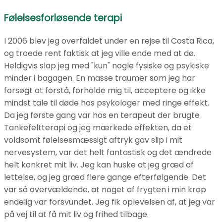
Følelsesforløsende terapi
I 2006 blev jeg overfaldet under en rejse til Costa Rica,
og troede rent faktisk at jeg ville ende med at dø.
Heldigvis slap jeg med "kun" nogle fysiske og psykiske
minder i bagagen. En masse traumer som jeg har
forsøgt at forstå, forholde mig til, acceptere og ikke
mindst tale til døde hos psykologer med ringe effekt.
Da jeg første gang var hos en terapeut der brugte
Tankefeltterapi og jeg mærkede effekten, da et
voldsomt følelsesmæssigt aftryk gav slip i mit
nervesystem, var det helt fantastisk og det ændrede
helt konkret mit liv. Jeg kan huske at jeg græd af
lettelse, og jeg græd flere gange efterfølgende. Det
var så overvældende, at noget af frygten i min krop
endelig var forsvundet. Jeg fik oplevelsen af, at jeg var
på vej til at få mit liv og frihed tilbage.