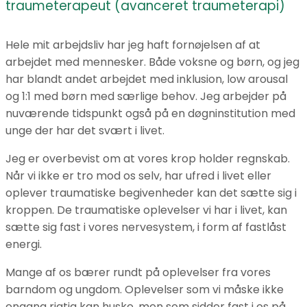
traumeterapeut (avanceret traumeterapi)
Hele mit arbejdsliv har jeg haft fornøjelsen af at
arbejdet med mennesker. Både voksne og børn, og jeg
har blandt andet arbejdet med inklusion, low arousal
og 1:1 med børn med særlige behov. Jeg arbejder på
nuværende tidspunkt også på en døgninstitution med
unge der har det svært i livet.
Jeg er overbevist om at vores krop holder regnskab.
Når vi ikke er tro mod os selv, har ufred i livet eller
oplever traumatiske begivenheder kan det sætte sig i
kroppen. De traumatiske oplevelser vi har i livet, kan
sætte sig fast i vores nervesystem, i form af fastlåst
energi.
Mange af os bærer rundt på oplevelser fra vores
barndom og ungdom. Oplevelser som vi måske ikke
engang rigtig kan huske, men som sidder fast i os på